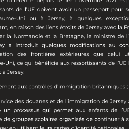
ale différence depuis le 1er novembre 2021 est
ssants de l’UE doivent avoir un passeport pour 
aume-Uni ou à Jersey, à quelques exception
t, en raison des liens étroits de Jersey avec la F
ier la Normandie et la Bretagne, le ministre de l’
ey a introduit quelques modifications au con
ration des frontières extérieures que celui ut
Uni, ce qui bénéficie aux ressortissants de l’UE l
 à Jersey.
ement aux contrôles d’immigration britanniques ;
ervice des douanes et de l’immigration de Jersey
e un processus qui permet aux enfants de l’UE
e de groupes scolaires organisés de continuer à 
sey en utilisant leurs cartes d’identité nationales.