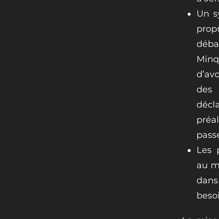
Un s
prop
déba
Minq
d’avo
des 
décl
préal
pass
Les 
au m
dans
besoi