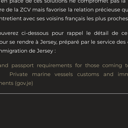
 en place de ces solutions ne compromet pas la f
re de la ZCV mais favorise la relation précieuse que
ntretient avec ses voisins français les plus proches
ouverez ci-dessous pour rappel le détail de ce
our se rendre à Jersey, préparé par le service de
immigration de Jersey :
and passport requirements for those coming t
Private marine vessels customs and imm
ents (gov.je)