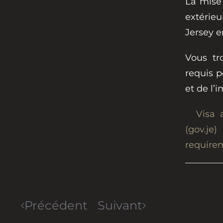
La mise
extérieu
Jersey e
Vous tr
requis p
et de l’
Visa 
(gov.je)
requirem
Précédent
Suivant