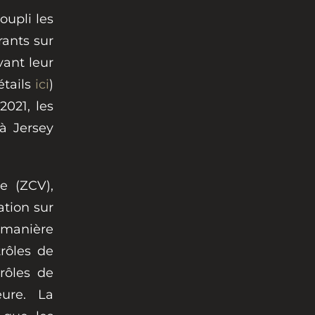
oupli les
rants sur
vant leur
étails
ici
)
2021, les
à Jersey
 (ZCV),
ation sur
 manière
rôles de
trôles de
eure. La