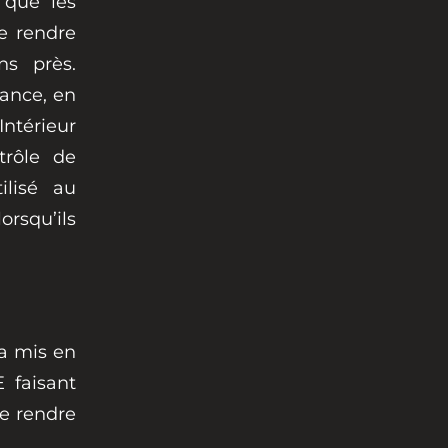
 que les
se rendre
s près.
rance, en
Intérieur
trôle de
ilisé au
orsqu’ils
 a mis en
 faisant
se rendre