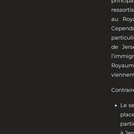
princip
ressorti
au Roy
Cependan
particul
de Jers
l’immig
Royaume-
viennent
Contrair
Le s
plac
parti
à Jer