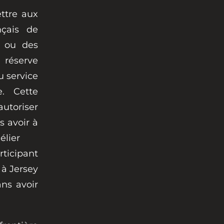
ttre aux
nçais de
s ou des
 réserve
u service
e. Cette
toriser
s avoir à
élier
ticipant
à Jersey
ns avoir