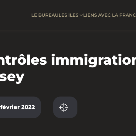
LE BUREAU
LES ÎLES
LIENS AVEC LA FRAN
trôles immigratio
rsey
 février 2022