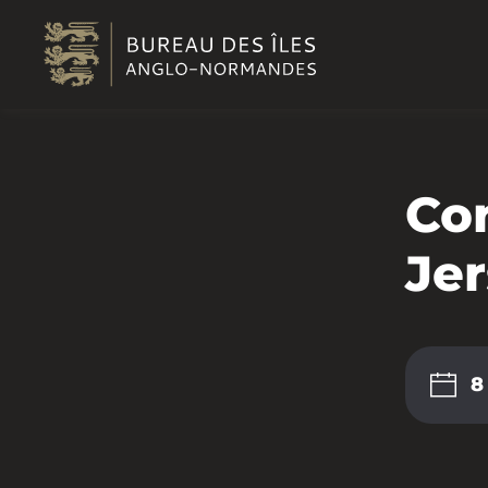
Passer au contenu principal
Con
Je
8