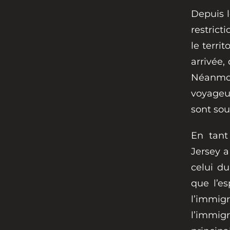
Depuis l
restrict
le terri
arrivée,
Néanmoin
voyageu
sont sou
En tan
Jersey a
celui d
que l’e
l’immigr
l’immig