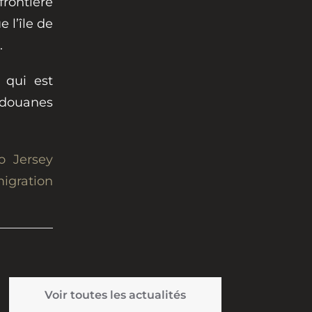
rontière
 l’île de
.
 qui est
s douanes
o Jersey
igration
Voir toutes les actualités