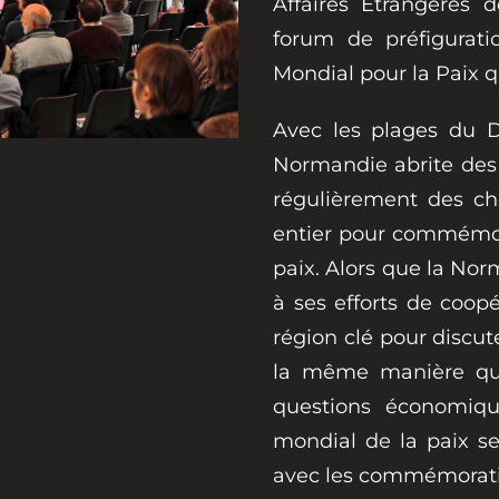
Affaires Etrangères 
forum de préfigurat
Mondial pour la Paix q
Avec les plages du 
Normandie abrite de
régulièrement des c
entier pour commémorer
paix. Alors que la No
à ses efforts de coopé
région clé pour discut
la même manière que
questions économiq
mondial de la paix s
avec les commémoratio