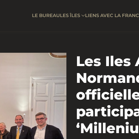
LE BUREAU
LES ÎLES
LIENS AVEC LA FRAN
Les Iles
Normand
officiel
particip
‘Millen