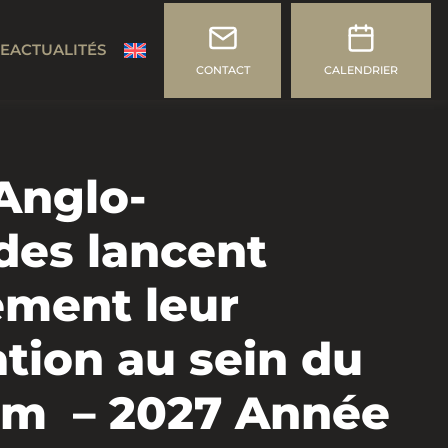
CE
ACTUALITÉS
CONTACT
CALENDRIER
 Anglo-
es lancent
lement leur
ation au sein du
ium – 2027 Année